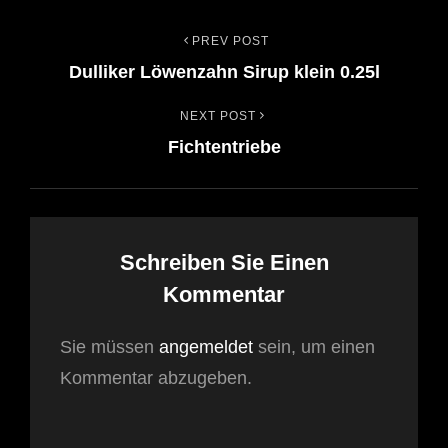
PREV POST
Beitrags-
Previous
Dulliker Löwenzahn Sirup klein 0.25l
Post
Navigation
NEXT POST
Next
Fichtentriebe
Post
Schreiben Sie Einen
Kommentar
Sie müssen
angemeldet
sein, um einen
Kommentar abzugeben.