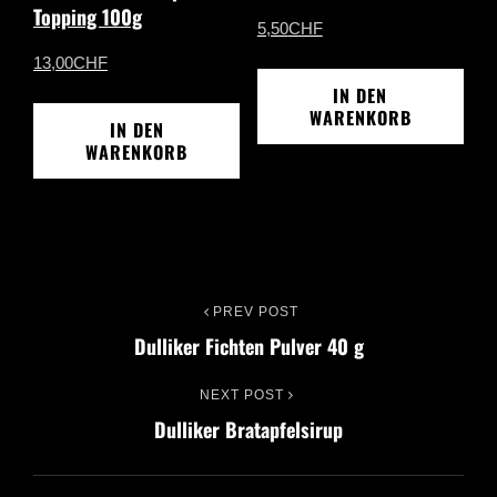
Topping 100g
5,50
CHF
13,00
CHF
IN DEN
WARENKORB
IN DEN
WARENKORB
Beitrags-
PREV POST
Previous
Dulliker Fichten Pulver 40 g
Post
Navigation
NEXT POST
Next
Dulliker Bratapfelsirup
Post