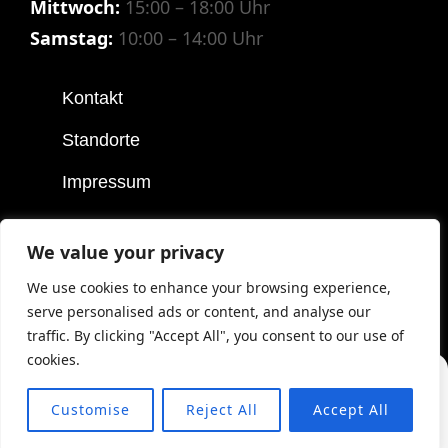
Mittwoch:
15:00 – 18:00 Uhr
Samstag:
10:00 – 14:00 Uhr
Kontakt
Standorte
Impressum
We value your privacy
COPYRIGHT © 2026
SPEZIALITÄTEN OTT
|
COSTELLO
We use cookies to enhance your browsing experience,
DARK BY
CATCH THEMES
serve personalised ads or content, and analyse our
traffic. By clicking "Accept All", you consent to our use of
cookies.
Customise
Reject All
Accept All