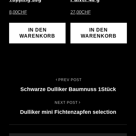
8,00
CHF
27,00
CHF
IN DEN
IN DEN
WARENKORB
WARENKORB
PREV POST
Beitrags-
Previous
Schwarze Dulliker Baumnuss 1Stück
Post
Navigation
NEXT POST
Next
Dulliker mini Fichtenzapfen selection
Post