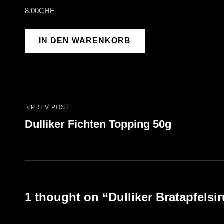
8,00
CHF
IN DEN WARENKORB
PREV POST
Beitrags-
Previous
Dulliker Fichten Topping 50g
Post
Navigation
1 thought on “
Dulliker Bratapfelsi