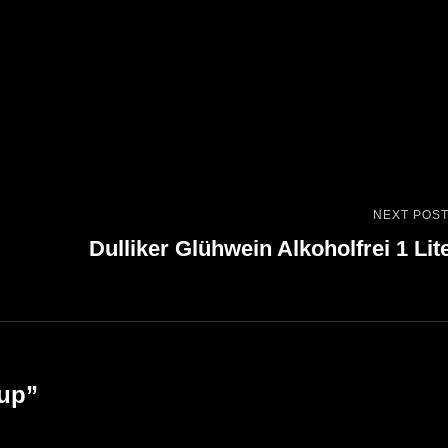
NEXT POS
Next
Dulliker Glühwein Alkoholfrei 1 Lit
Post
rup
”