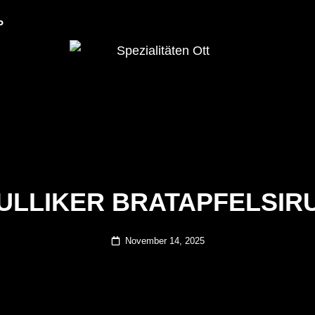
P
Dulliker Spezialitäten
SPEZIALITÄTEN O
ULLIKER BRATAPFELSIR
Posted
November 14, 2025
on