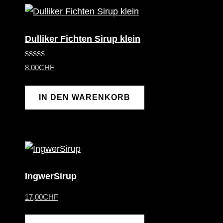
Dulliker Fichten Sirup klein
Bewertet mit
8,00
CHF
5.00
von 5
IN DEN WARENKORB
IngwerSirup
17,00
CHF