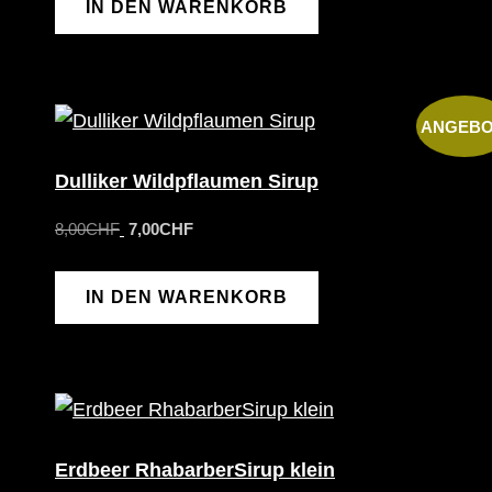
IN DEN WARENKORB
ANGEBO
Dulliker Wildpflaumen Sirup
Ursprünglicher
Aktueller
8,00
CHF
7,00
CHF
Preis
Preis
war:
ist:
IN DEN WARENKORB
8,00CHF
7,00CHF.
Erdbeer RhabarberSirup klein