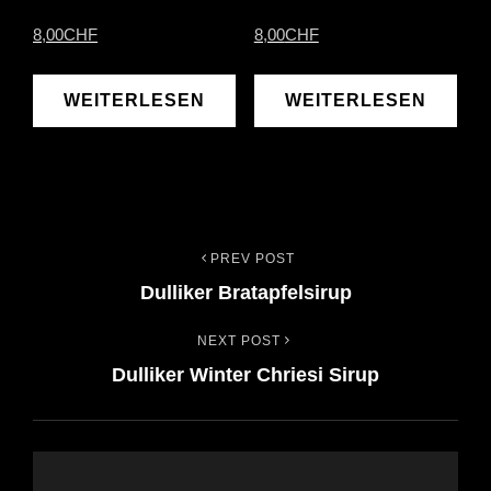
8,00
CHF
8,00
CHF
WEITERLESEN
WEITERLESEN
PREV POST
Beitrags-
Previous
Dulliker Bratapfelsirup
Post
Navigation
NEXT POST
Next
Dulliker Winter Chriesi Sirup
Post