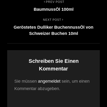
PREV POST
Beitrags-
Previous
BaumnussÖl 100ml
Post
Navigation
NEXT POST
Next
Geröstetes Dulliker BuchennussÖl von
Post
Schweizer Buchen 10ml
Schreiben Sie Einen
Kommentar
Sie müssen
angemeldet
sein, um einen
Kommentar abzugeben.