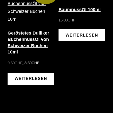
BaumnussÖl 100ml
15,00
CHF
Geröstetes Dulliker
WEITERLESEN
BuchennussÖl von
Schweizer Buchen
10ml
Ursprünglicher
Aktueller
9,50
CHF
8,50
CHF
Preis
Preis
war:
ist:
WEITERLESEN
9,50CHF
8,50CHF.