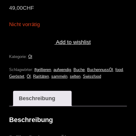
49,00
CHF
Nicht vorrätig
Add to wishlist
Kategorie:
Öl
Schlagwörter:
#grillieren
,
aufwendig
,
Buche
,
BuchennussÖl
,
food
,
Geröstet
,
Öl
,
Raritäten
,
sammeln
,
selten
,
Swissfood
Beschreibung
Beschreibung