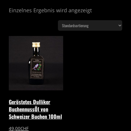
Einzelnes Ergebnis wird angezeigt
Geröstetes Dulliker
BuchennussÖl von
Schweizer Buchen 100ml
49,00
CHF