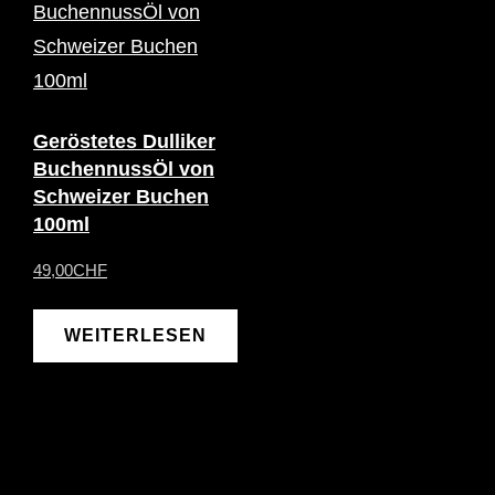
Geröstetes Dulliker
BuchennussÖl von
Schweizer Buchen
100ml
49,00
CHF
WEITERLESEN