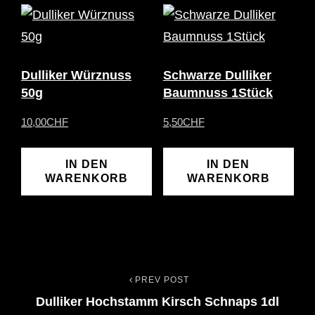
Dulliker Würznuss
Schwarze Dulliker
50g
Baumnuss 1Stück
10,00
CHF
5,50
CHF
IN DEN
IN DEN
WARENKORB
WARENKORB
PREV POST
Beitrags-
Previous
Dulliker Hochstamm Kirsch Schnaps 1dl
Post
Navigation