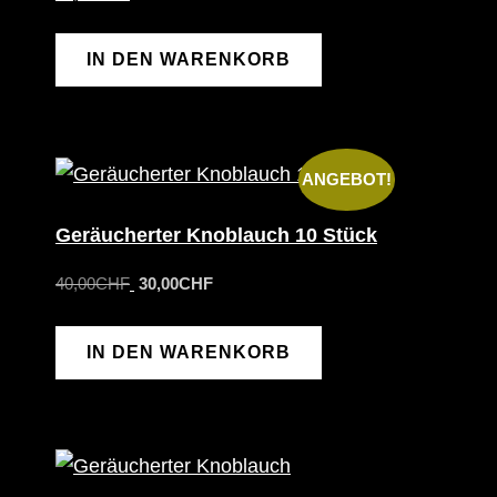
IN DEN WARENKORB
ANGEBOT!
Geräucherter Knoblauch 10 Stück
Ursprünglicher
Aktueller
40,00
CHF
30,00
CHF
Preis
Preis
war:
ist:
IN DEN WARENKORB
40,00CHF
30,00CHF.