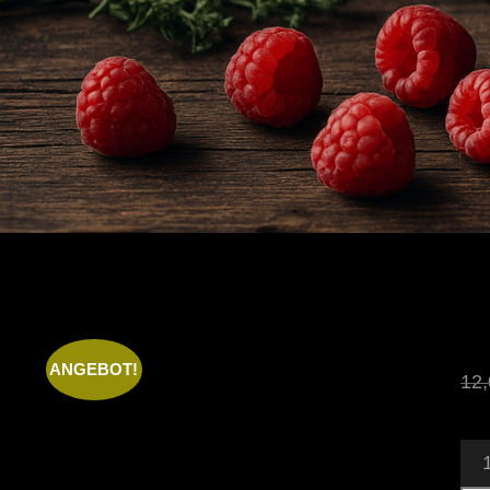
ANGEBOT!
12
GE
KN