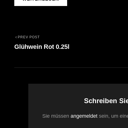
PREV POST
Beitrags-
Previous
Glühwein Rot 0.25l
Post
Navigation
Schreiben Si
Sie müssen
angemeldet
sein, um ei