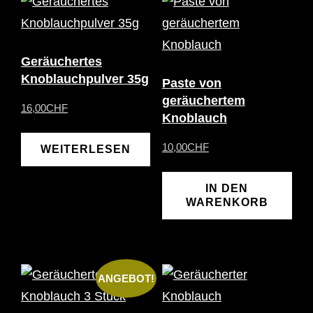
Geräuchertes
Knoblauchpulver 35g
Paste von
geräuchertem
16,00
CHF
Knoblauch
10,00
CHF
WEITERLESEN
IN DEN
WARENKORB
ANGEBOT!