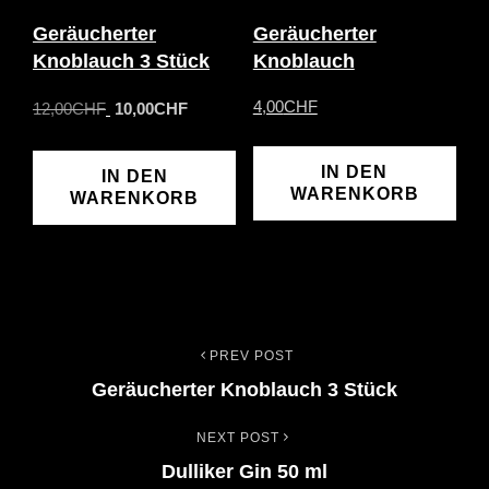
Geräucherter
Geräucherter
Knoblauch 3 Stück
Knoblauch
Ursprünglicher
Aktueller
4,00
CHF
12,00
CHF
10,00
CHF
Preis
Preis
war:
ist:
IN DEN
IN DEN
12,00CHF
10,00CHF.
WARENKORB
WARENKORB
PREV POST
Beitrags-
Previous
Geräucherter Knoblauch 3 Stück
Post
Navigation
NEXT POST
Next
Dulliker Gin 50 ml
Post