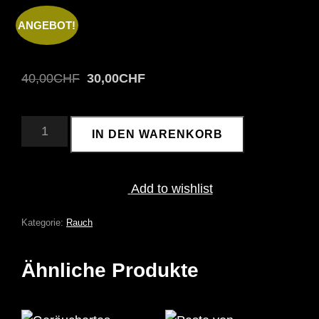
ANGEBOT!
Ursprünglicher
Aktueller
40,00
CHF
30,00
CHF
Preis
Preis
war:
ist:
GERÄUCHERTER
IN DEN WARENKORB
KNOBLAUCH
40,00CHF
30,00CHF.
10
STÜCK
MENGE
Add to wishlist
Kategorie:
Rauch
Ähnliche Produkte