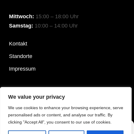
Mittwoch:
15:00 – 18:00 Uhr
Samstag:
10:00 – 14:00 Uhr
Kontakt
Standorte
Impressum
COPYRIGHT © 2026
SPEZIALITÄTEN OTT
|
COSTELLO
We value your privacy
DARK BY
CATCH THEMES
We use cookies to enhance your browsing experience, serve
personalised ads or content, and analyse our traffic. By
clicking "Accept All", you consent to our use of cookies.