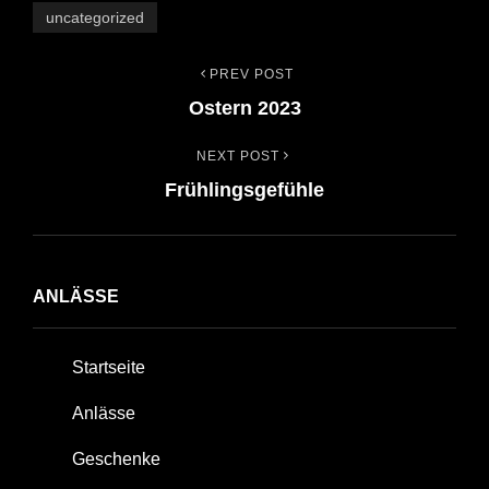
uncategorized
PREV POST
Beitrags-
Previous
Ostern 2023
Post
Navigation
NEXT POST
Next
Frühlingsgefühle
Post
ANLÄSSE
Startseite
Anlässe
Geschenke