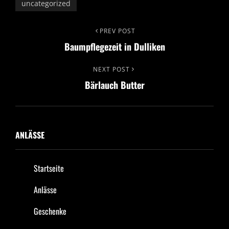
uncategorized
Beitrags-
Previous
PREV POST
Baumpflegezeit in Dulliken
Post
Navigation
Next
NEXT POST
Bärlauch Butter
Post
ANLÄSSE
Startseite
Anlässe
Geschenke