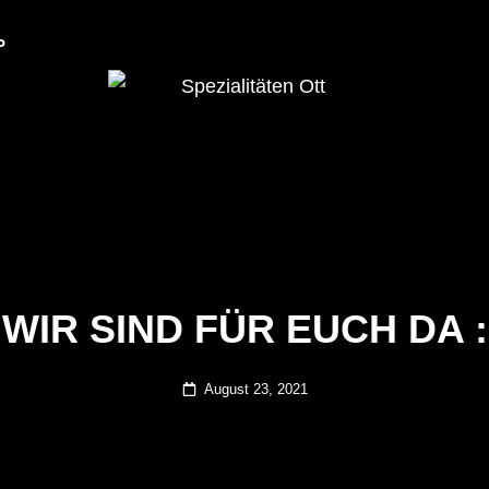
P
Dulliker Spezialitäten
SPEZIALITÄTEN O
WIR SIND FÜR EUCH DA :
Posted
August 23, 2021
on