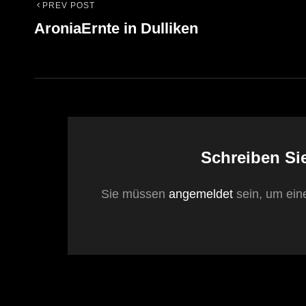
PREV POST
Beitrags-
Previous
AroniaErnte in Dulliken
Post
Navigation
Schreiben Si
Sie müssen
angemeldet
sein, um ei