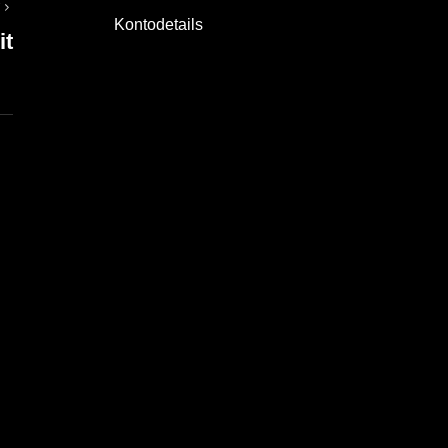
T
Kontodetails
it