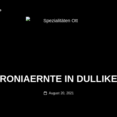
P
Dulliker Spezialitäten
SPEZIALITÄTEN O
RONIAERNTE IN DULLIK
Posted
August 20, 2021
on