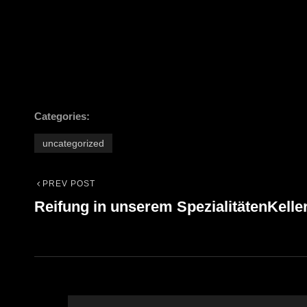
Categories:
uncategorized
PREV POST
Beitrags-
Previous
Reifung in unserem SpezialitätenKelle
Post
Navigation