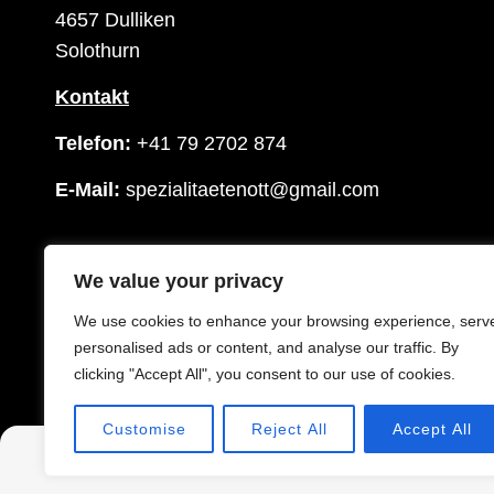
4657 Dulliken
Solothurn
Kontakt
Telefon:
+41 79 2702 874
E-Mail:
spezialitaetenott@gmail.com
We value your privacy
We use cookies to enhance your browsing experience, serv
COPYRI
personalised ads or content, and analyse our traffic. By
clicking "Accept All", you consent to our use of cookies.
Customise
Reject All
Accept All