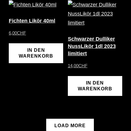
Fichten Likör 40ml
6,00
CHF
Schwarzer Dulliker
NussLikör 1dl 2023
IN DEN
limitiert
WARENKORB
14,00
CHF
IN DEN
WARENKORB
LOAD MORE