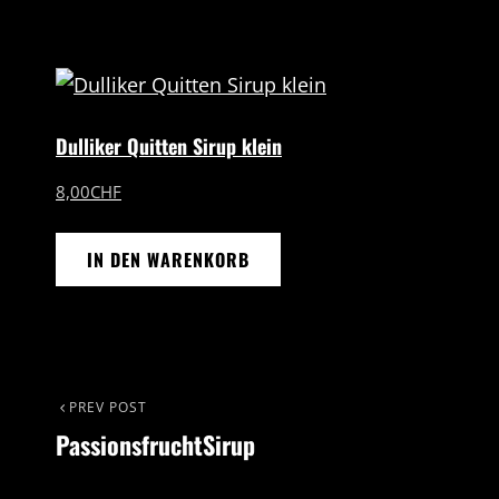
Dulliker Quitten Sirup klein
8,00
CHF
IN DEN WARENKORB
Beitrags-
Previous
PREV POST
PassionsfruchtSirup
Post
Navigation