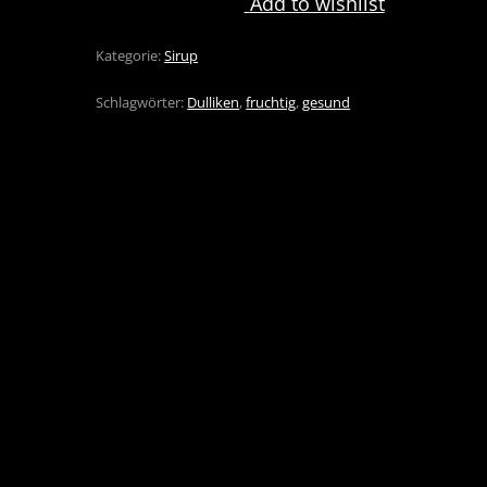
Add to wishlist
Kategorie:
Sirup
Schlagwörter:
Dulliken
,
fruchtig
,
gesund