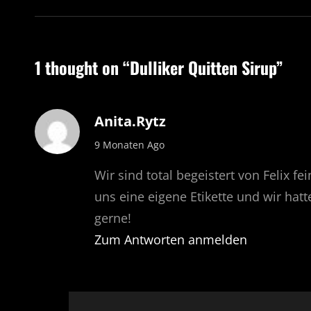
1 thought on “
Dulliker Quitten Sirup
”
Anita.rytz
says:
9 Monaten Ago
Wir sind total begeistert von Felix f
uns eine eigene Etikette und wir hat
gerne!
Zum Antworten anmelden