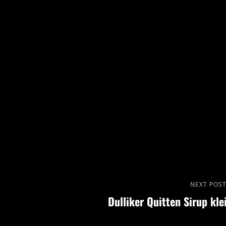
Next
NEXT POS
Dulliker Quitten Sirup kle
Post