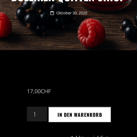
Posted
Oktober 30, 2020
on
17,00
CHF
DULLIKER
IN DEN WARENKORB
QUITTEN
SIRUP
MENGE