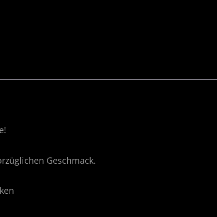
e!
 vorzüglichen Geschmack.
iken