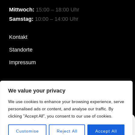
Mittwoch:
15:00 – 18:00 Uhr
Samstag:
10:00 – 14:00 Uhr
Kontakt
Standorte
Impressum
COPYRIGHT © 2026
SPEZIALITÄTEN OTT
|
COSTELLO
We value your privacy
DARK BY
CATCH THEMES
We use cookies to enhance your browsing experience, serve
personalised ads or content, and analyse our traffic. By
clicking "Accept All", you consent to our use of cookies.
Customise
Reject All
Accept All