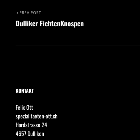
Beitrags-
Previous
PREV POST
Dulliker FichtenKnospen
Post
Navigation
KONTAKT
Felix Ott
spezialitaeten-ott.ch
Hardstrasse 24
4657 Dulliken