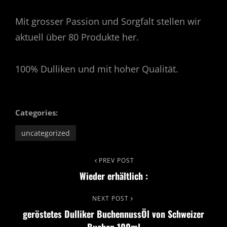
Mit grosser Passion und Sorgfalt stellen wir
aktuell über 80 Produkte her.
100% Dulliken und mit hoher Qualität.
Categories:
uncategorized
Beitrags-
Previous
PREV POST
Wieder erhältlich :
Post
Navigation
Next
NEXT POST
geröstetes Dulliker BuchennussÖl von Schweizer
Post