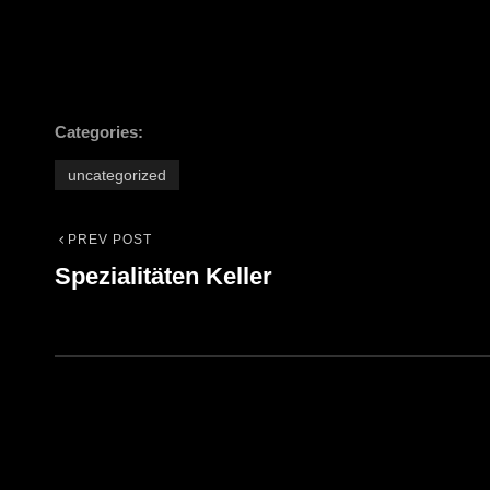
Categories:
uncategorized
PREV POST
Beitrags-
Previous
Spezialitäten Keller
Post
Navigation