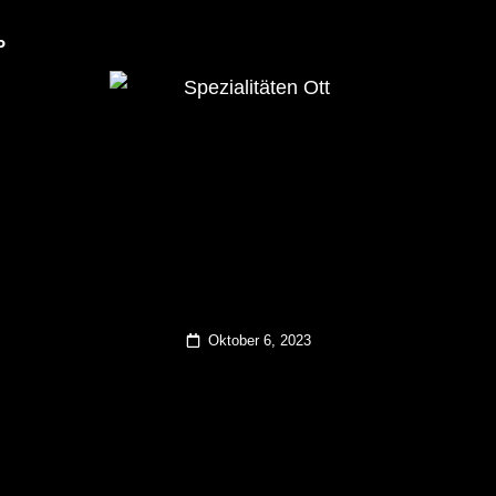
P
Dulliker Spezialitäten
SPEZIALITÄTEN O
Posted
Oktober 6, 2023
on