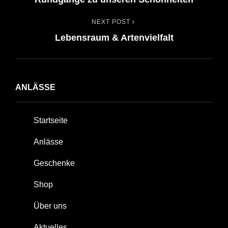
Post
Navigation
NEXT POST
Next
Lebensraum & Artenvielfalt
Post
ANLÄSSE
Startseite
Anlässe
Geschenke
Shop
Über uns
Aktuelles