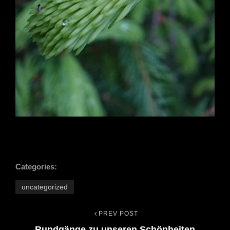
Categories:
uncategorized
PREV POST
Beitrags-
Previous
Rundgänge zu unseren Schönheiten