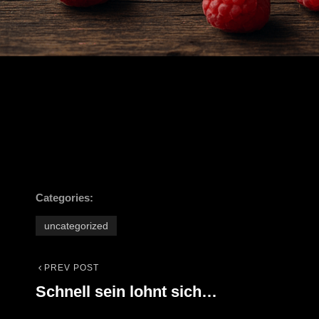
Categories:
uncategorized
PREV POST
Beitrags-
Previous
Schnell sein lohnt sich…
Post
Navigation