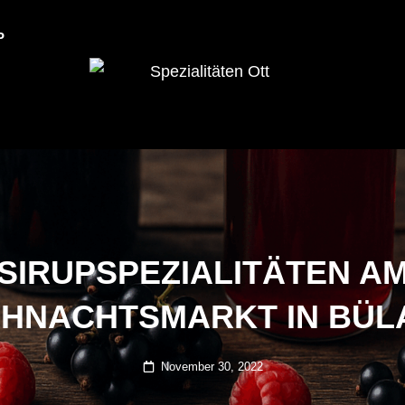
P
Dulliker Spezialitäten
SPEZIALITÄTEN O
SIRUPSPEZIALITÄTEN A
IHNACHTSMARKT IN BÜL
Posted
November 30, 2022
on