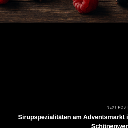
NEXT POS
Next
Sirupspezialitäten am Adventsmarkt 
Post
Schönenwer