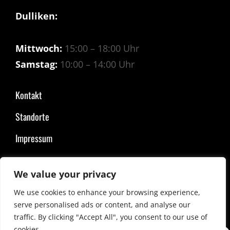
Dulliken:
Mittwoch:
15:00 – 18:00 Uhr
Samstag:
10:00 – 14:00 Uhr
Kontakt
Standorte
Impressum
We value your privacy
COPYRIGHT © 2026
SPEZIALITÄTEN OTT
|
COSTELLO DARK BY
CATCH
THEMES
We use cookies to enhance your browsing experience,
serve personalised ads or content, and analyse our
traffic. By clicking "Accept All", you consent to our use of
cookies.