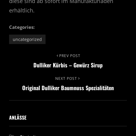
diese sind ab sofort im Manufakturladen
erhältlich.
Categories:
uncategorized
Beitrags-
Previous
PREV POST
Dulliker Kürbis – Gewürz Sirup
Post
Navigation
Next
NEXT POST
Original Dulliker Baumnuss Spezialitäten
Post
ANLÄSSE