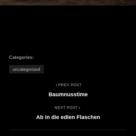
Categories:
uncategorized
PREV POST
Beitrags-
Previous
Baumnusstime
Post
Navigation
NEXT POST
Next
Ab in die edlen Flaschen
Post