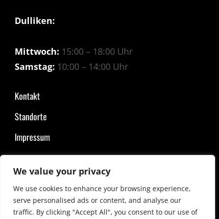
Dulliken:
Mittwoch:
15:00 – 18:00 Uhr
Samstag:
10:00 – 14:00 Uhr
Kontakt
Standorte
Impressum
We value your privacy
COPYRIGHT © 2026
SPEZIALITÄTEN OTT
|
COSTELLO DARK BY
CATCH
THEMES
We use cookies to enhance your browsing experience,
serve personalised ads or content, and analyse our
traffic. By clicking "Accept All", you consent to our use of