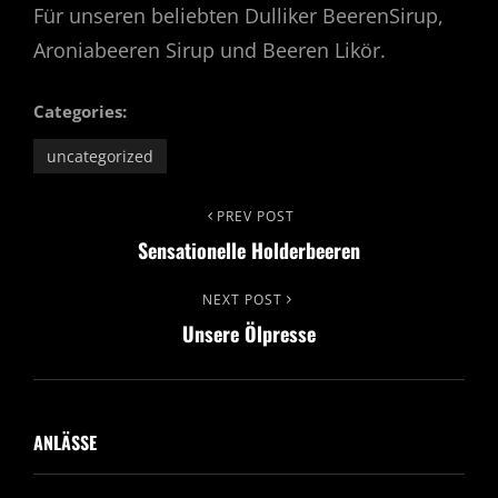
Für unseren beliebten Dulliker BeerenSirup,
Aroniabeeren Sirup und Beeren Likör.
Categories:
uncategorized
Beitrags-
Previous
PREV POST
Sensationelle Holderbeeren
Post
Navigation
Next
NEXT POST
Unsere Ölpresse
Post
ANLÄSSE