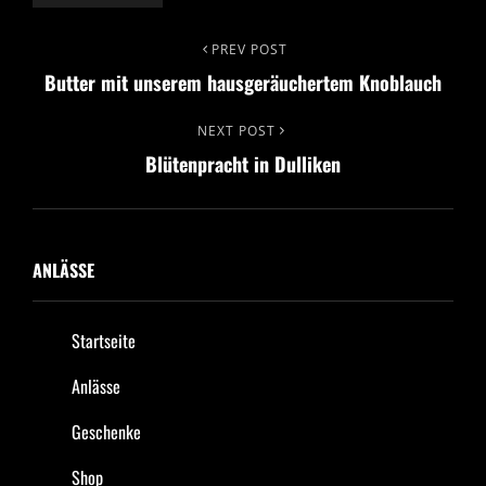
Beitrags-
Previous
PREV POST
Butter mit unserem hausgeräuchertem Knoblauch
Post
Navigation
Next
NEXT POST
Blütenpracht in Dulliken
Post
ANLÄSSE
Startseite
Anlässe
Geschenke
Shop