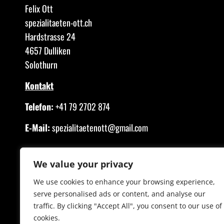
Felix Ott
spezialitaeten-ott.ch
Hardstrasse 24
4657 Dulliken
Solothurn
Kontakt
Telefon:
+41 79 2702 874
E-Mail:
spezialitaetenott@gmail.com
We value your privacy
We use cookies to enhance your browsing experience,
serve personalised ads or content, and analyse our
traffic. By clicking "Accept All", you consent to our use of
cookies.