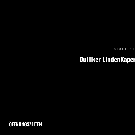
Next
NEXT POS
Dulliker LindenKape
Post
ÖFFNUNGSZEITEN