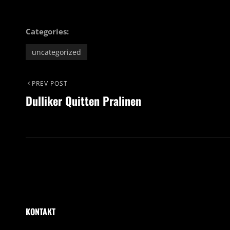
Categories:
uncategorized
Beitrags-
Previous
PREV POST
Dulliker Quitten Pralinen
Post
Navigation
KONTAKT