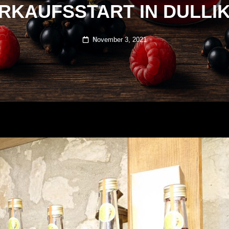
RKAUFSSTART IN DULLI
Posted
November 3, 2021
on