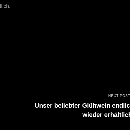
lich.
NEXT POS
Next
Unser beliebter Glühwein endli
Post
wieder erhältlic