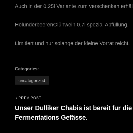
Auch in der 0.25l Variante zum verschenken erhält
HolunderbeerenGlühwein 0.7l spezial Abfüllung.
Limitiert und nur solange der kleine Vorrat reicht.
Categories:
uncategorized
PREV POST
Beitrags-
Previous
Unser Dulliker Chabis ist bereit für die
Post
Navigation
Fermentations Gefässe.