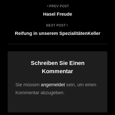
PREV POST
Beitrags-
Previous
Hasel Freude
Post
Navigation
NEXT POST
Next
Reifung in unserem SpezialitätenKeller
Post
Schreiben Sie Einen
Kommentar
Sie müssen
angemeldet
sein, um einen
Kommentar abzugeben.