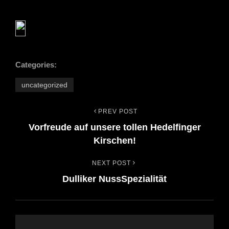
Categories:
uncategorized
PREV POST
Beitrags-
Previous
Vorfreude auf unsere tollen Hedelfinger
Post
Navigation
Kirschen!
NEXT POST
Next
Dulliker NussSpezialität
Post