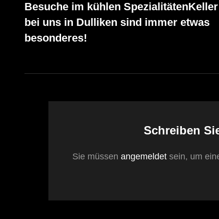
Besuche im kühlen SpezialitätenKeller
Post
Navigation
bei uns in Dulliken sind immer etwas
besonderes!
Schreiben Si
Sie müssen
angemeldet
sein, um ei