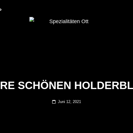
P
Dulliker Spezialitäten
SPEZIALITÄTEN O
RE SCHÖNEN HOLDERB
Posted
Juni 12, 2021
on