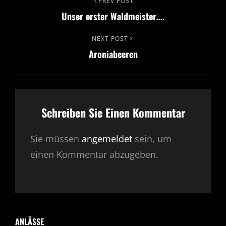
Beitrags-
Previous
PREV POST
Unser erster Waldmeister….
Post
Navigation
Next
NEXT POST
Aroniabeeren
Post
Schreiben Sie Einen Kommentar
Sie müssen
angemeldet
sein, um
einen Kommentar abzugeben.
ANLÄSSE