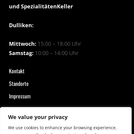
und SpezialitätenKeller
Dulliken:
Mittwoch:
15:00 – 18:00 Uhr
Samstag:
10:00 – 14:00 Uhr
Kontakt
Standorte
Impressum
We value your privacy
COPYRIGHT © 2026
SPEZIALITÄTEN OTT
|
COSTELLO DARK BY
CATCH
THEMES
We use cookies to enhance your browsing experience,