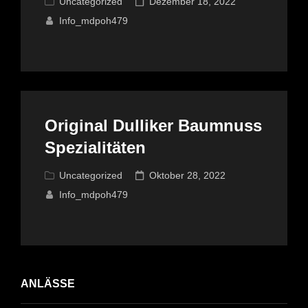
Cat
Posted
Uncategorized
Dezember 18, 2022
Links
on
Info_mdpoh479
Original Dulliker Baumnuss
Spezialitäten
Cat
Posted
Uncategorized
Oktober 28, 2022
Links
on
Info_mdpoh479
ANLÄSSE