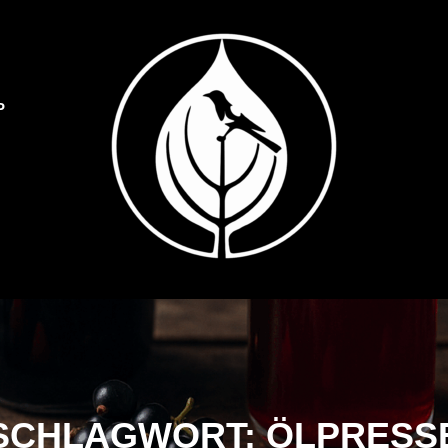
P
Dulliker Spezialitäten
SPEZIALITÄTEN O
SCHLAGWORT:
ÖLPRESS