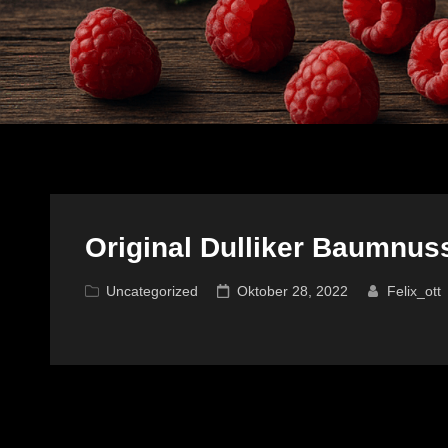
Original Dulliker Baumnuss
Cat
Posted
Uncategorized
Oktober 28, 2022
Felix_ott
Links
on